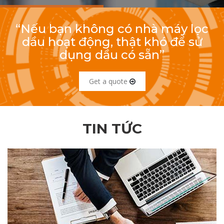
“Nếu bạn không có nhà máy lọc
dầu hoạt động, thật khó để sử
dụng dầu có sẵn”
Get a quote
TIN TỨC